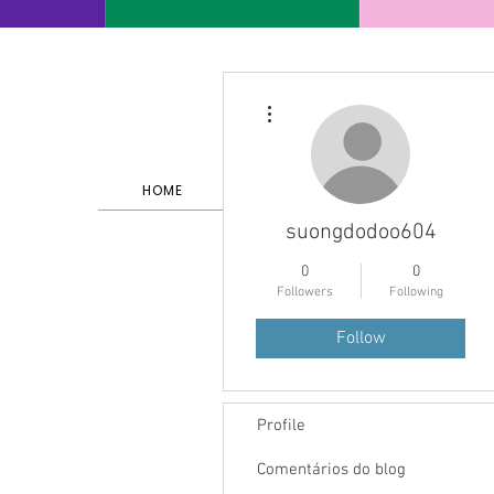
More actions
HOME
SERVIÇOS E PORTFÓLIO
suongdodoo604
0
0
Followers
Following
Follow
Profile
Comentários do blog