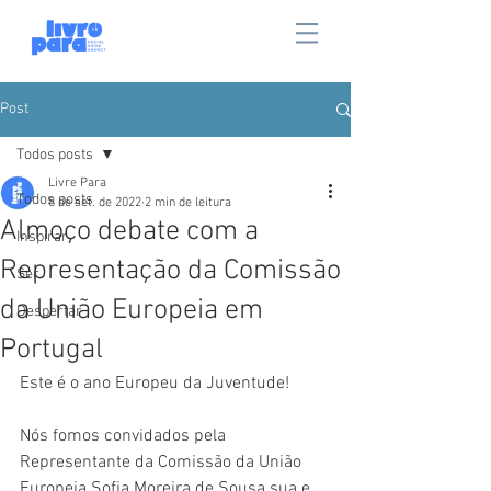
Post
Todos posts
Livre Para
Todos posts
8 de set. de 2022
2 min de leitura
Almoço debate com a
Inspirar
Representação da Comissão
Ser
da União Europeia em
Despertar
Portugal
Este é o ano Europeu da Juventude! 
Nós fomos convidados pela 
Representante da Comissão da União 
Europeia Sofia Moreira de Sousa sua e 