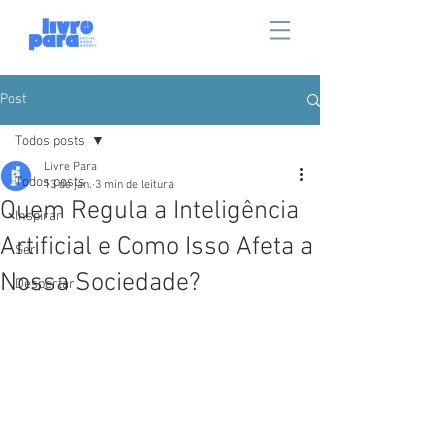
Post
Todos posts
Livre Para
Todos posts
13 de jan.
3 min de leitura
Quem Regula a Inteligência
Inspirar
Artificial e Como Isso Afeta a
Ser
Nossa Sociedade?
Despertar