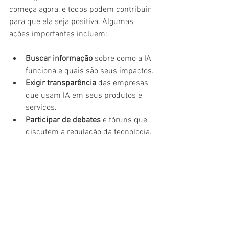
começa agora, e todos podem contribuir 
para que ela seja positiva. Algumas 
ações importantes incluem:
Buscar informação
 sobre como a IA 
funciona e quais são seus impactos.
Exigir transparência
 das empresas 
que usam IA em seus produtos e 
serviços.
Participar de debates
 e fóruns que 
discutem a regulação da tecnologia.
Apoiar iniciativas
 que promovam o 
uso ético e responsável da IA.
Na Livre Para, acreditamos que 
comunicar bem envolve entender como 
a tecnologia molda o mundo e garantir 
que ela trabalhe a nosso favor, não 