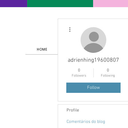
More actions
HOME
SERVIÇOS E PORTFÓLIO
adrienhing19600807
0
0
Followers
Following
Follow
Profile
Comentários do blog