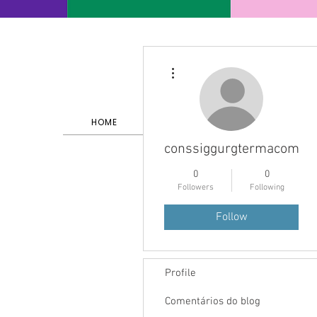
More actions
HOME
SERVIÇOS E PORTFÓLIO
conssiggurgtermacomp
0
0
Followers
Following
Follow
Profile
Comentários do blog