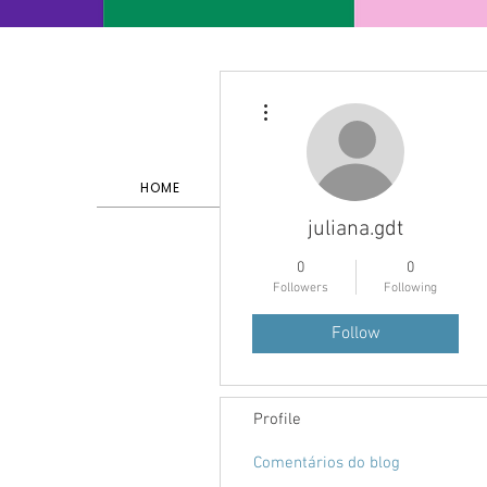
More actions
HOME
SERVIÇOS E PORTFÓLIO
juliana.gdt
0
0
Followers
Following
Follow
Profile
Comentários do blog