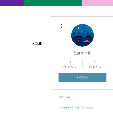
More actions
HOME
SERVIÇOS E PORTFÓLIO
Sam Hill
0
0
Followers
Following
Follow
Profile
Comentários do blog