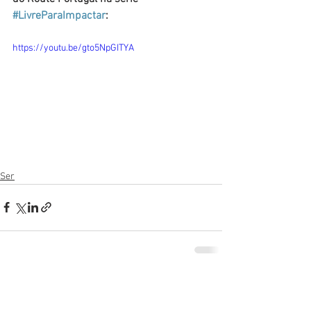
#LivreParaImpactar
:
https://youtu.be/gto5NpGITYA
Ser
Ver tudo
Posts recentes