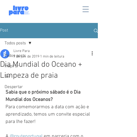
Post
Todos posts
Livre Para
Todos posts
7 de jun. de 2019
1 min de leitura
Dia Mundial do Oceano +
Inspirar
Limpeza de praia
Ser
Despertar
Sabia que o próximo sábado é o Dia 
Mundial dos Oceanos?
Para comemorarmos a data com ação e 
aprendizado, temos um convite especial 
para lhe fazer!
A 
@routeportugal
 em parceria com o 