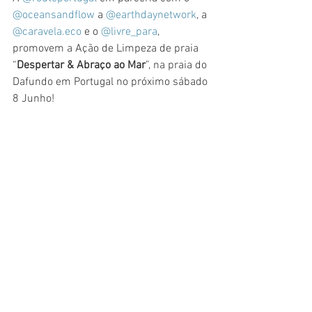
@oceansandflow
 a 
@earthdaynetwork
, a 
@caravela.eco
 e o 
@livre_para
, 
promovem a Ação de Limpeza de praia 
“
Despertar & Abraço ao Mar
”, na praia do 
Dafundo em Portugal no próximo sábado 
8 Junho!