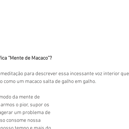
fica “Mente de Macaco”?
editação para descrever essa incessante voz interior que 
o como um macaco salta de galho em galho.
modo da mente de 
narmos o pior, supor os 
xagerar um problema de 
sso consome nossa 
 nosso tempo e mais do 