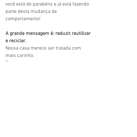
você está de parabéns e já está fazendo 
parte desta mudança de 
comportamento!
A grande mensagem é: reduzir, reutilizar 
e reciclar.  
Nossa casa merece ser tratada com 
mais carinho.  
Tenha sempre sua ecobag na bolsa, 
mochila, carro, escritório.
Crie o hábito de sempre ter uma por 
perto. 
Cada saco de plástico recusado é 
uma vitória!
Ser