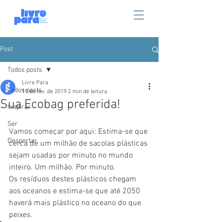
Post
Todos posts
Livre Para
Todos posts
19 de fev. de 2019
2 min de leitura
Sua Ecobag preferida!
Inspirar
Ser
Vamos começar por aqui: Estima-se que 
Despertar
cerca de um milhão de sacolas plásticas 
sejam usadas por minuto no mundo 
inteiro. Um milhão. Por minuto.
Os resíduos destes plásticos chegam 
aos oceanos e estima-se que até 2050 
haverá mais plástico no oceano do que 
peixes. 