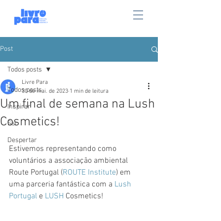
Post
Todos posts
Livre Para
Todos posts
30 de mai. de 2023
1 min de leitura
Um final de semana na Lush
Inspirar
Cosmetics!
Ser
Despertar
Estivemos representando como 
voluntários a associação ambiental 
Route Portugal (
ROUTE Institute
) em 
uma parceria fantástica com a 
Lush 
Portugal
 e 
LUSH
 Cosmetics! 