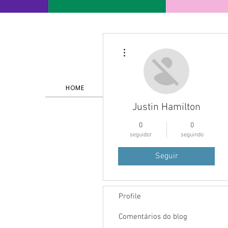
Mais ações
HOME
SERVIÇOS E PORTFÓLIO
Justin Hamilton
0
0
seguidor
seguindo
Seguir
Profile
Comentários do blog