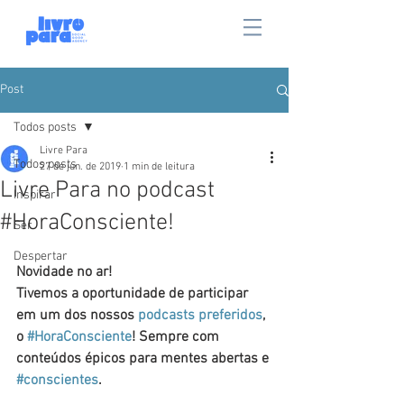
Post
Todos posts
Livre Para
Todos posts
27 de jun. de 2019
1 min de leitura
Livre Para no podcast
Inspirar
#HoraConsciente!
Ser
Despertar
Novidade no ar!
Tivemos a oportunidade de participar 
em um dos nossos 
podcasts preferidos
, 
o 
#HoraConsciente
! Sempre com 
conteúdos épicos para mentes abertas e 
#conscientes
.