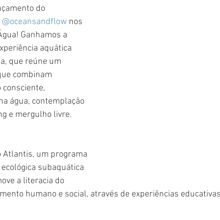
çamento do 
 
@oceansandflow
 nos 
́gua! Ganhamos a 
eriência aquática 
da, que reúne um 
 que combinam 
o consciente, 
a água, contemplação 
g e mergulho livre. 
o Atlantis, um programa 
 ecológica subaquática 
ve a literacia do 
mento humano e social, através de experiências educativa