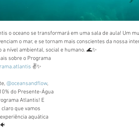
tis o oceano se transformará em uma sala de aula! Um m
enciam o mar, e se tornam mais conscientes da nossa inte
a nível ambiental, social e humano. 🌊✨
mais sobre o Programa 
ama.atlantis
 ✌️✨
e, 
@oceansandflow
, 
10% do Presente-Água 
rograma Atlantis! E 
́ claro que vamos 
xperiência aquática 
🐠