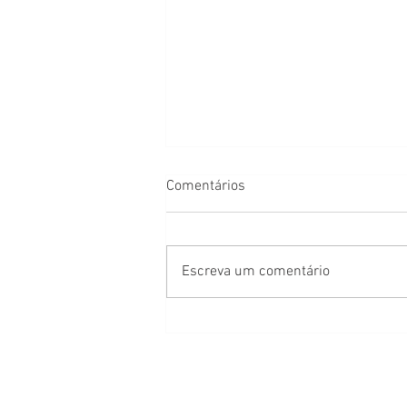
Comentários
Escreva um comentário
Quem Regula a Inteligência
Artificial e Como Isso Afeta a
Nossa Sociedade?