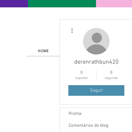
Mais ações
HOME
SERVIÇOS E PORTFÓLIO
derenrathbun420
0
0
seguidor
seguindo
Seguir
Profile
Comentários do blog