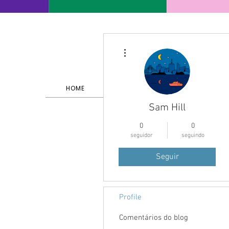
Mais ações
HOME
SERVIÇOS E PORTFÓLIO
Sam Hill
0
0
seguidor
seguindo
Seguir
Profile
Comentários do blog