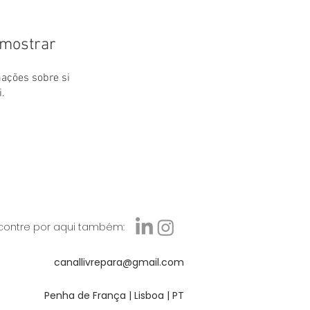
 mostrar
ações sobre si
.
contre por aqui também:
canallivrepara@gmail.com
Penha de França | Lisboa | PT